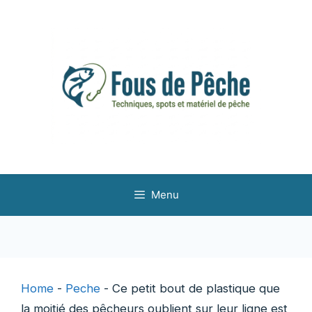
Aller
au
contenu
Menu
Home
-
Peche
-
Ce petit bout de plastique que
la moitié des pêcheurs oublient sur leur ligne est