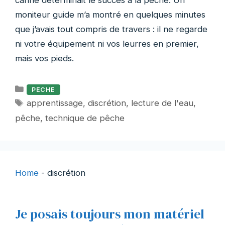
canne déterminait le succès à la pêche. Un
moniteur guide m’a montré en quelques minutes
que j’avais tout compris de travers : il ne regarde
ni votre équipement ni vos leurres en premier,
mais vos pieds.
Catégories
PECHE
Étiquettes
apprentissage
,
discrétion
,
lecture de l'eau
,
pêche
,
technique de pêche
Home
-
discrétion
Je posais toujours mon matériel