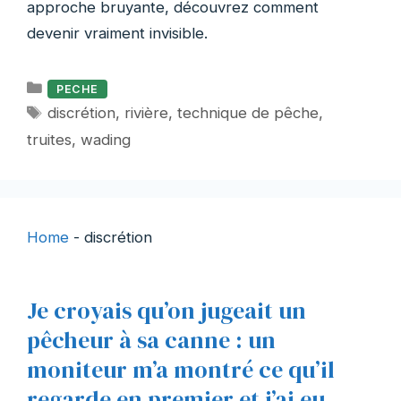
approche bruyante, découvrez comment
devenir vraiment invisible.
Catégories
PECHE
Étiquettes
discrétion
,
rivière
,
technique de pêche
,
truites
,
wading
Home
-
discrétion
Je croyais qu’on jugeait un
pêcheur à sa canne : un
moniteur m’a montré ce qu’il
regarde en premier et j’ai eu