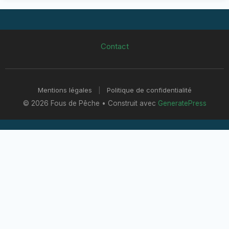
Contact
Mentions légales
|
Politique de confidentialité
© 2026 Fous de Pêche
• Construit avec
GeneratePress