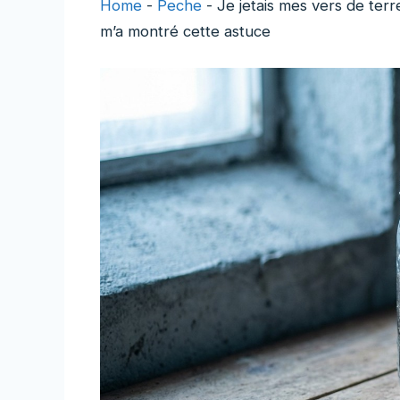
Home
-
Peche
-
Je jetais mes vers de terr
m’a montré cette astuce