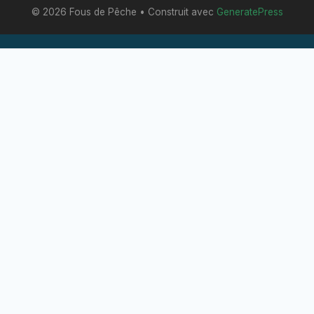
© 2026 Fous de Pêche
• Construit avec
GeneratePress