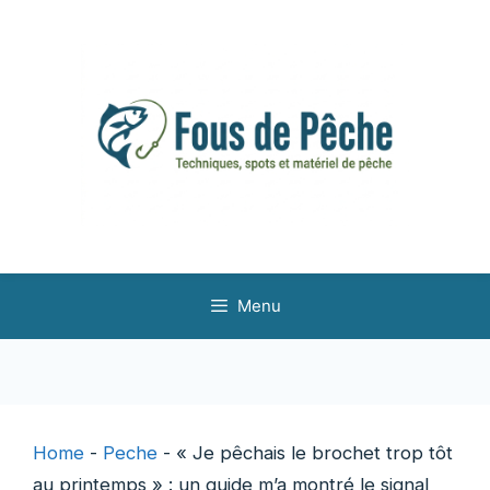
Aller
au
contenu
Menu
Home
-
Peche
-
« Je pêchais le brochet trop tôt
au printemps » : un guide m’a montré le signal