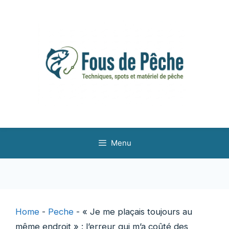
Aller
au
contenu
Menu
Home
-
Peche
-
« Je me plaçais toujours au
même endroit » : l’erreur qui m’a coûté des