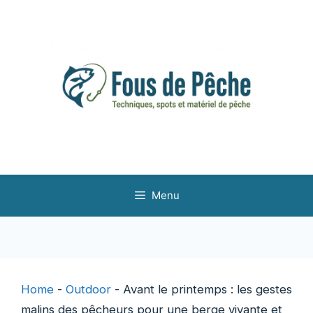
Aller
au
contenu
Menu
Home
-
Outdoor
-
Avant le printemps : les gestes
malins des pêcheurs pour une berge vivante et