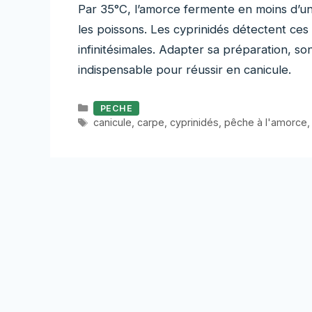
Par 35°C, l’amorce fermente en moins d’une
les poissons. Les cyprinidés détectent ce
infinitésimales. Adapter sa préparation, so
indispensable pour réussir en canicule.
Catégories
PECHE
Étiquettes
canicule
,
carpe
,
cyprinidés
,
pêche à l'amorce