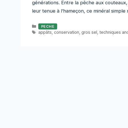
générations. Entre la pêche aux couteaux, 
leur tenue à l’hameçon, ce minéral simple 
Catégories
PECHE
Étiquettes
appâts
,
conservation
,
gros sel
,
techniques an