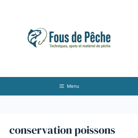
Aller
au
contenu
Menu
conservation poissons