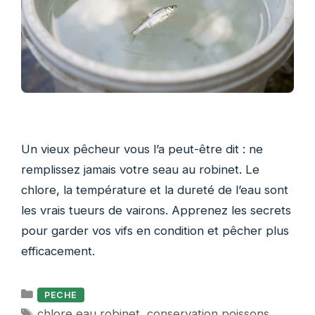
Un vieux pêcheur vous l’a peut-être dit : ne
remplissez jamais votre seau au robinet. Le
chlore, la température et la dureté de l’eau sont
les vrais tueurs de vairons. Apprenez les secrets
pour garder vos vifs en condition et pêcher plus
efficacement.
Catégories
PECHE
Étiquettes
chlore eau robinet
,
conservation poissons
,