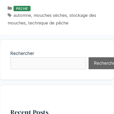
Catégories
PECHE
Étiquettes
automne
,
mouches sèches
,
stockage des
mouches
,
technique de pêche
Rechercher
Recherch
Recent Posts