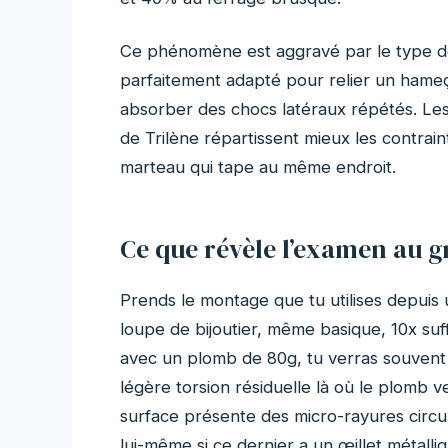
Ce phénomène est aggravé par le type de
parfaitement adapté pour relier un hame
absorber des chocs latéraux répétés. L
de Trilène répartissent mieux les contrai
marteau qui tape au même endroit.
Ce que révèle l’examen au 
Prends le montage que tu utilises depui
loupe de bijoutier, même basique, 10x suf
avec un plomb de 80g, tu verras souvent l
légère torsion résiduelle là où le plomb v
surface présente des micro-rayures circul
lui-même si ce dernier a un œillet métall