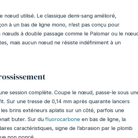
 nœud utilisé. Le classique demi-sang amélioré,
çon à un bas de ligne mono, n’est pas conçu pour
es nœuds à double passage comme le Palomar ou le nœu
ntes, mais aucun nœud ne résiste indéfiniment à un
grossissement
s une session complète. Coupe le nœud, passe-le sous un
fit. Sur une tresse de 0,14 mm après quarante lancers
es brins extérieurs aplatis sur un côté, parfois une
enait buter. Sur du
fluorocarbone
en bas de ligne, la
aires caractéristiques, signe de l’abrasion par le plomb
ique non poncé.