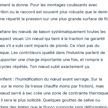
aiment la donne. Pour les montages coulissants avec
illon ou le raccord est souvent plus robuste que le demi
e répartit la pression sur une plus grande surface de fil
 refaire les nœuds de liaison systématiquement toutes les
ect visuel. Un nœud qui tient à la traction ne garantit
es s’il a subi cent impacts de plomb. Ce n’est pas du
que. Les contrôleurs qualité dans l’industrie parlent de
 supporter une charge importante une fois, et rompre à
 cycles répétés. Ton nœud subit exactement ça.
ifient : l’humidification du nœud avant serrage. Sur la
 sur le mono (la tresse chauffe moins par friction), mais
 nœud serré à sec crée une zone de contrainte thermiqu
 il sera le plus sollicité. Quelques gouttes de salive ou
 dans des limites que le fluoro supporte sans déformation