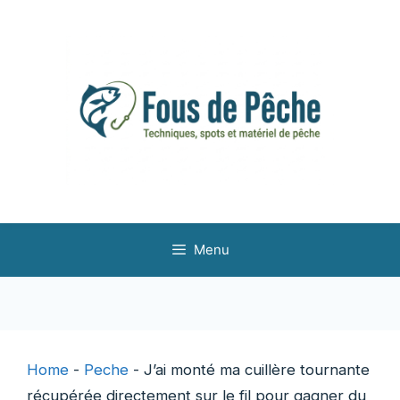
Aller
au
contenu
Menu
Home
-
Peche
-
J’ai monté ma cuillère tournante
récupérée directement sur le fil pour gagner du