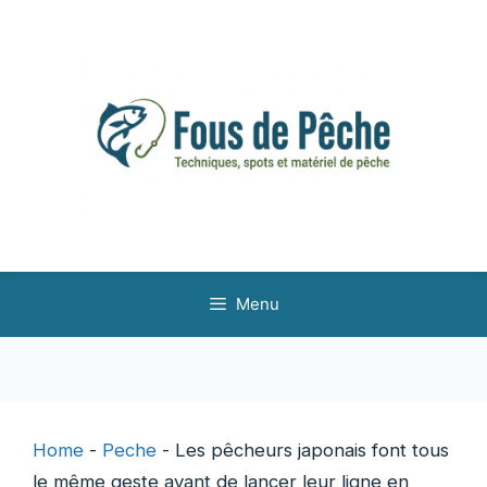
Aller
au
contenu
Menu
Home
-
Peche
-
Les pêcheurs japonais font tous
le même geste avant de lancer leur ligne en