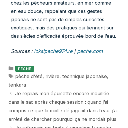
chez les pêcheurs amateurs, en mer comme
en eau douce, rappelant que ces gestes
japonais ne sont pas de simples curiosités
exotiques, mais des pratiques qui tiennent sur
des siècles d’efficacité éprouvée bord de l’eau.
Sources :
lokalpeche974.re
|
peche.com
Catégories
PECHE
Étiquettes
pêche d'été
,
rivière
,
technique japonaise
,
tenkara
Je repliais mon épuisette encore mouillée
dans le sac après chaque session : quand j’ai
compris ce que la maille dégageait dans l’eau, j’ai
arrêté de chercher pourquoi ça ne mordait plus
Je refermais ma boîte à mouches trempée