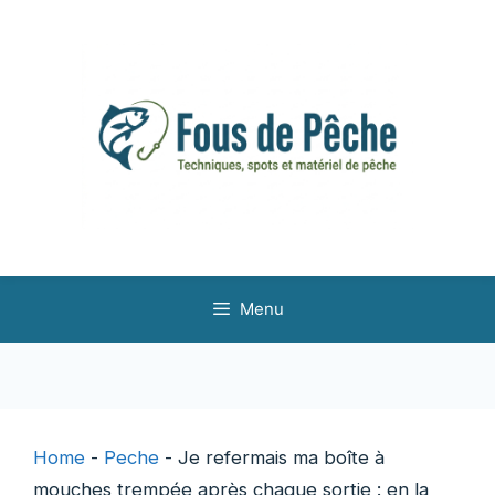
Aller
au
contenu
Menu
Home
-
Peche
-
Je refermais ma boîte à
mouches trempée après chaque sortie : en la