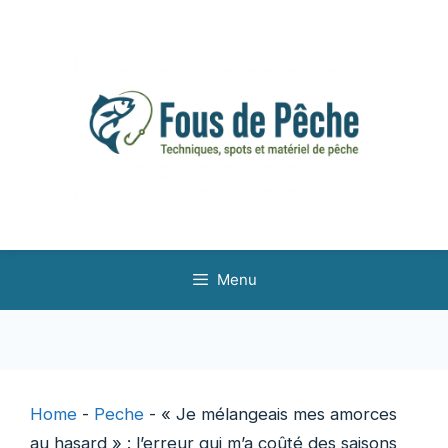
Aller
au
contenu
Menu
Home
-
Peche
-
« Je mélangeais mes amorces
au hasard » : l’erreur qui m’a coûté des saisons