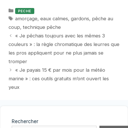
Catégories
PECHE
Étiquettes
amorçage
,
eaux calmes
,
gardons
,
pêche au
coup
,
technique pêche
« Je pêchais toujours avec les mêmes 3
couleurs » : la règle chromatique des leurres que
les pros appliquent pour ne plus jamais se
tromper
« Je payais 15 € par mois pour la météo
marine » : ces outils gratuits m’ont ouvert les
yeux
Rechercher