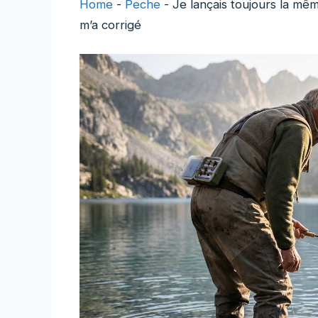
Home
-
Peche
-
Je lançais toujours la mê
m’a corrigé