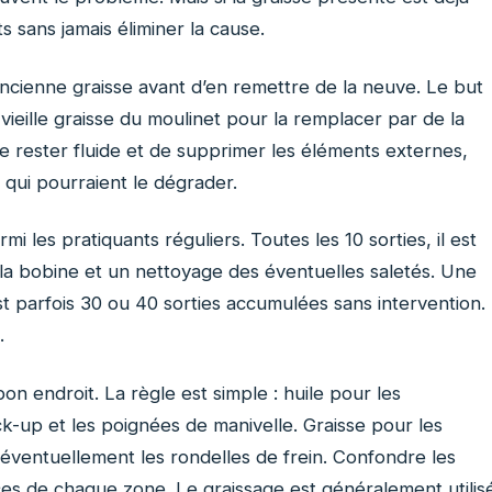
nts sans jamais éliminer la cause.
’ancienne graisse avant d’en remettre de la neuve. Le but
a vieille graisse du moulinet pour la remplacer par de la
e rester fluide et de supprimer les éléments externes,
 qui pourraient le dégrader.
i les pratiquants réguliers. Toutes les 10 sorties, il est
la bobine et un nettoyage des éventuelles saletés. Une
est parfois 30 ou 40 sorties accumulées sans intervention.
.
bon endroit. La règle est simple : huile pour les
ck-up et les poignées de manivelle. Graisse pour les
t éventuellement les rondelles de frein. Confondre les
es de chaque zone. Le graissage est généralement utilis