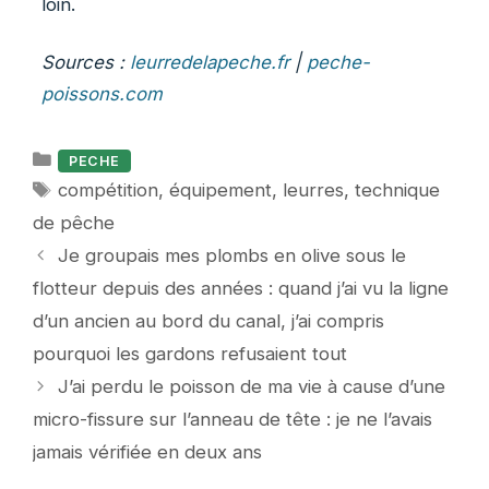
loin.
Sources :
leurredelapeche.fr
|
peche-
poissons.com
Catégories
PECHE
Étiquettes
compétition
,
équipement
,
leurres
,
technique
de pêche
Je groupais mes plombs en olive sous le
flotteur depuis des années : quand j’ai vu la ligne
d’un ancien au bord du canal, j’ai compris
pourquoi les gardons refusaient tout
J’ai perdu le poisson de ma vie à cause d’une
micro-fissure sur l’anneau de tête : je ne l’avais
jamais vérifiée en deux ans