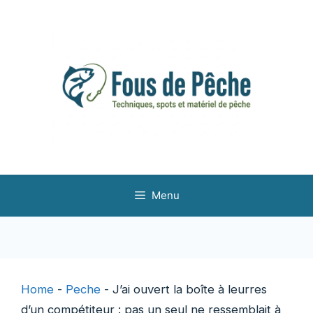
Aller
au
contenu
Menu
Home
-
Peche
-
J’ai ouvert la boîte à leurres
d’un compétiteur : pas un seul ne ressemblait à