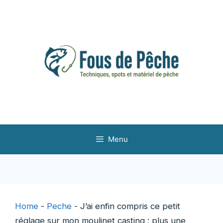
Aller
au
contenu
Menu
Home
-
Peche
-
J’ai enfin compris ce petit
réglage sur mon moulinet casting : plus une