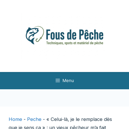
Aller
au
contenu
Menu
Home
-
Peche
-
« Celui-là, je le remplace dès
que je sens ça » : un vieux pêcheur m’a fait