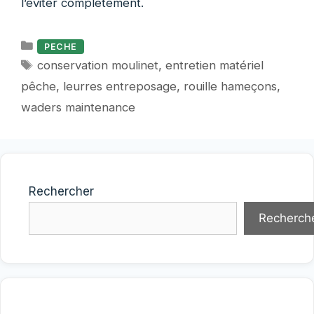
l’éviter complètement.
Catégories
PECHE
Étiquettes
conservation moulinet
,
entretien matériel
pêche
,
leurres entreposage
,
rouille hameçons
,
waders maintenance
Rechercher
Recherch