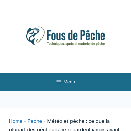
Aller
au
contenu
Menu
Home
-
Peche
-
Météo et pêche : ce que la
plupart des pêcheurs ne regardent jamais avant