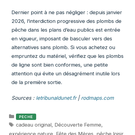
Dernier point à ne pas négliger : depuis janvier
2026, l’interdiction progressive des plombs de
pêche dans les plans d’eau publics est entrée
en vigueur, imposant de basculer vers des
alternatives sans plomb. Si vous achetez ou
empruntez du matériel, vérifiez que les plombs
de ligne sont bien conformes, une petite
attention qui évite un désagrément inutile lors
de la première sortie.
Sources :
letribunaldunet.fr
|
rodmaps.com
Catégories
PECHE
Étiquettes
cadeau original
,
Découverte Femme
,
expérience nature
,
Fête des Mères
,
pêche loisir